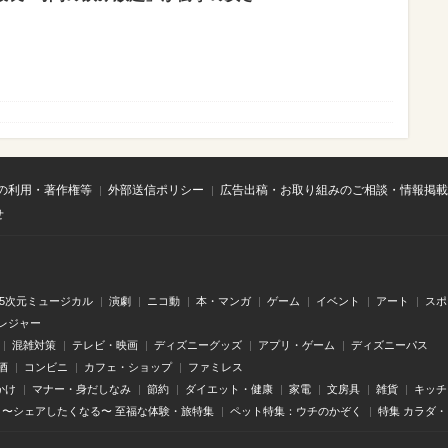
の利用・著作権等
外部送信ポリシー
広告出稿・お取り組みのご相談・情報掲載
せ
.5次元ミュージカル
演劇
ニコ動
本・マンガ
ゲーム
イベント
アート
スポ
レジャー
混雑対策
テレビ・映画
ディズニーグッズ
アプリ・ゲーム
ディズニーパス
酒
コンビニ
カフェ・ショップ
ファミレス
かけ
マナー・身だしなみ
節約
ダイエット・健康
家電
文房具
雑貨
キッチ
〜シェアしたくなる〜 至福な体験・旅特集
ペット特集：ウチのかぞく
特集 カラダ