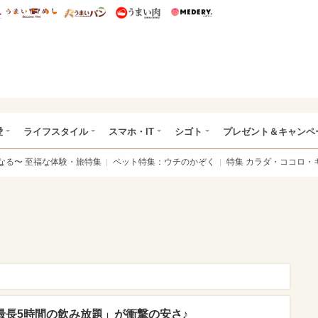
総研 ディズニー特集
mimot.
うまいめし
うまいパン
うまい肉
Medery.
ぴあ総研（うれぴあ）
愛
ライフスタイル
スマホ・IT
シゴト
プレゼント＆キャンペ
なる〜 至福な体験・旅特集
ペット特集：ウチのかぞく
特集 カラダ・ココロ・
「最長5時間の飲み放題」が衝撃の安さ♪