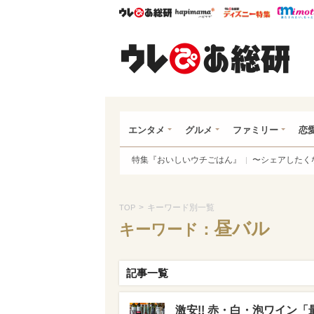
ウレぴあ総研
ハピママ*
ウレぴあ
ウレ
エンタメ
グルメ
ファミリー
恋
特集『おいしいウチごはん』
〜シェアしたく
>
キーワード別一覧
TOP
昼バル
キーワード：
記事一覧
激安!! 赤・白・泡ワイン