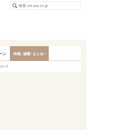
ーン
特集･連載･まとめ
キレイ