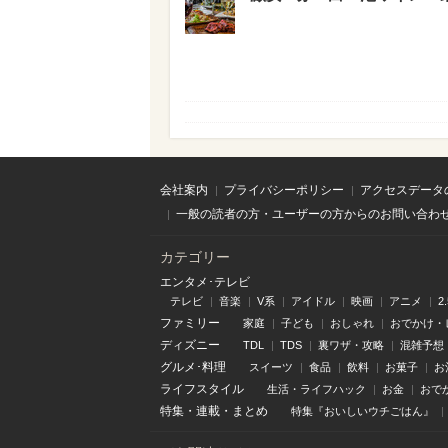
会社案内
プライバシーポリシー
アクセスデータ
一般の読者の方・ユーザーの方からのお問い合わ
カテゴリー
エンタメ･テレビ
テレビ
音楽
V系
アイドル
映画
アニメ
2
ファミリー
家庭
子ども
おしゃれ
おでかけ・
ディズニー
TDL
TDS
裏ワザ・攻略
混雑予想
グルメ･料理
スイーツ
食品
飲料
お菓子
お
ライフスタイル
生活・ライフハック
お金
おで
特集
・
連載
・
まとめ
特集『おいしいウチごはん』