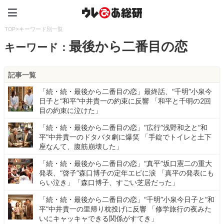
ウレぴあ総研（うれぴあ）
TOP
>
キーワード別一覧
最後から二番目の恋
キーワード：
記事一覧
「続・続・最後から二番目の恋」最終話、“千明”小泉今
日子と“和平”中井貴一の約束に反響 「和平と千明の2回
目の約束に泣けた」
「続・続・最後から二番目の恋」“広行”浅野和之と“和
平”中井貴一のドタバタ劇に爆笑 「手錠でトイレと土下
座なんて、腹筋崩壊した」
「続・続・最後から二番目の恋」“真平”坂口憲二の重大
発表、“啓子”森口博子の定年エピに涙 「真平の発表にも
らい泣き」「森口博子、すごい芝居だった」
「続・続・最後から二番目の恋」“千明”小泉今日子と“和
平”中井貴一の里帰り枕投げに反響 「修学旅行の夜みた
いにキャッキャできる関係がすてき」