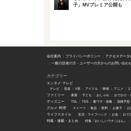
子」MVプレミア公開も
会社案内
プライバシーポリシー
アクセスデータ
一般の読者の方・ユーザーの方からのお問い合わ
カテゴリー
エンタメ･テレビ
テレビ
音楽
V系
アイドル
映画
アニメ
2
ファミリー
家庭
子ども
おしゃれ
おでかけ・
ディズニー
TDL
TDS
裏ワザ・攻略
混雑予想
グルメ･料理
スイーツ
食品
飲料
お菓子
お
ライフスタイル
生活・ライフハック
お金
おで
特集
・
連載
・
まとめ
特集『おいしいウチごはん』