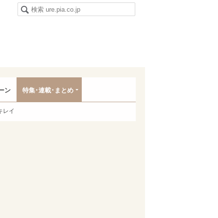
ーン
特集･連載･まとめ
キレイ