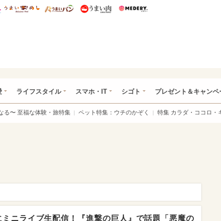
総研 ディズニー特集
mimot.
うまいめし
うまいパン
うまい肉
Medery.
ぴあ総研（うれぴあ）
愛
ライフスタイル
スマホ・IT
シゴト
プレゼント＆キャンペ
なる〜 至福な体験・旅特集
ペット特集：ウチのかぞく
特集 カラダ・ココロ・
にミニライブ生配信！『進撃の巨人』で話題「悪魔の