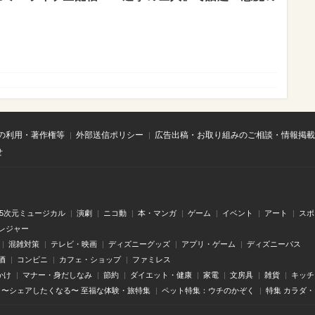
の利用・著作権等
外部送信ポリシー
広告出稿・お取り組みのご相談・情報掲載
せ
.5次元ミュージカル
演劇
ニコ動
本・マンガ
ゲーム
イベント
アート
スポ
レジャー
混雑対策
テレビ・映画
ディズニーグッズ
アプリ・ゲーム
ディズニーパス
酒
コンビニ
カフェ・ショップ
ファミレス
かけ
マナー・身だしなみ
節約
ダイエット・健康
家電
文房具
雑貨
キッチ
〜シェアしたくなる〜 至福な体験・旅特集
ペット特集：ウチのかぞく
特集 カラダ