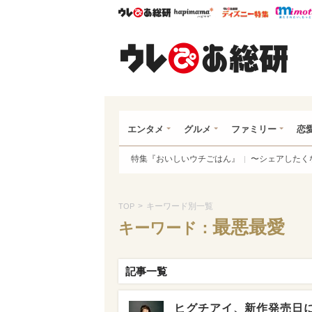
ウレぴあ総研
ハピママ*
ウレぴあ
ウレ
エンタメ
グルメ
ファミリー
恋
特集『おいしいウチごはん』
〜シェアしたく
>
キーワード別一覧
TOP
最悪最愛
キーワード：
記事一覧
ヒグチアイ、新作発売日