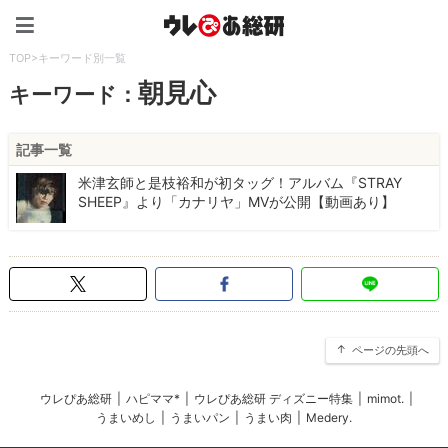
ウレぴあ総研（うれぴあ）
TOP
>
キーワード別一覧
朝見心
キーワード：
記事一覧
米津玄師と是枝裕和が初タッグ！アルバム『STRAY
SHEEP』より「カナリヤ」MVが公開【動画あり】
ページの先頭へ
ウレぴあ総研
|
ハピママ*
|
ウレぴあ総研 ディズニー特集
|
mimot.
|
うまいめし
|
うまいパン
|
うまい肉
|
Medery.