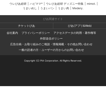
ウレぴあ総研
|
ハピママ*
|
ウレぴあ総研 ディズニー特集
|
mimot.
|
うまいめし
|
うまいパン
|
うまい肉
|
Medery.
ぴあ関連サイト
チケットぴあ
ぴあ(アプリ&Web)
会社案内
プライバシーポリシー
アクセスデータの利用・著作権等
外部送信ポリシー
広告出稿・お取り組みのご相談・情報掲載・その他お問い合わせ
一般の読者の方・ユーザーの方からのお問い合わせ
Copyright (C) PIA Corporation. All Rights Reserved.