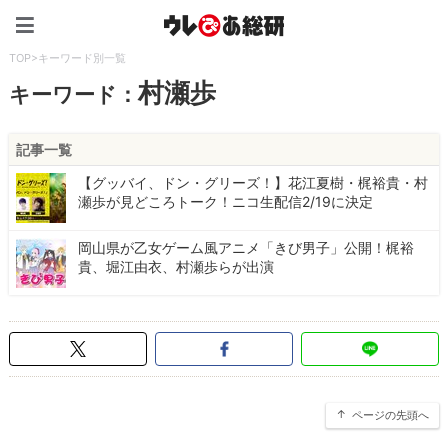
ウレぴあ総研（うれぴあ）
TOP
>
キーワード別一覧
村瀬歩
キーワード：
記事一覧
【グッバイ、ドン・グリーズ！】花江夏樹・梶裕貴・村
瀬歩が見どころトーク！ニコ生配信2/19に決定
岡山県が乙女ゲーム風アニメ「きび男子」公開！梶裕
貴、堀江由衣、村瀬歩らが出演
ページの先頭へ