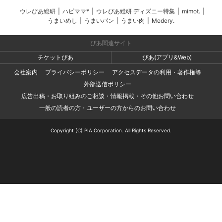
ウレぴあ総研
|
ハピママ*
|
ウレぴあ総研 ディズニー特集
|
mimot.
|
うまいめし
|
うまいパン
|
うまい肉
|
Medery.
ぴあ関連サイト
チケットぴあ
ぴあ(アプリ&Web)
会社案内
プライバシーポリシー
アクセスデータの利用・著作権等
外部送信ポリシー
広告出稿・お取り組みのご相談・情報掲載・その他お問い合わせ
一般の読者の方・ユーザーの方からのお問い合わせ
Copyright (C) PIA Corporation. All Rights Reserved.