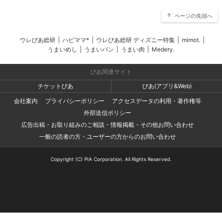
ページの先頭へ
ウレぴあ総研
|
ハピママ*
|
ウレぴあ総研 ディズニー特集
|
mimot.
|
うまいめし
|
うまいパン
|
うまい肉
|
Medery.
ぴあ関連サイト
チケットぴあ
ぴあ(アプリ&Web)
会社案内
プライバシーポリシー
アクセスデータの利用・著作権等
外部送信ポリシー
広告出稿・お取り組みのご相談・情報掲載・その他お問い合わせ
一般の読者の方・ユーザーの方からのお問い合わせ
Copyright (C) PIA Corporation. All Rights Reserved.