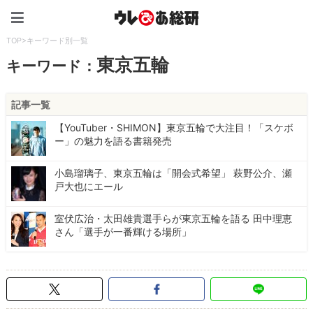
ウレぴあ総研（うれぴあ）
TOP
>
キーワード別一覧
東京五輪
キーワード：
記事一覧
【YouTuber・SHIMON】東京五輪で大注目！「スケボ
ー」の魅力を語る書籍発売
小島瑠璃子、東京五輪は「開会式希望」 萩野公介、瀬
戸大也にエール
室伏広治・太田雄貴選手らが東京五輪を語る 田中理恵
さん「選手が一番輝ける場所」