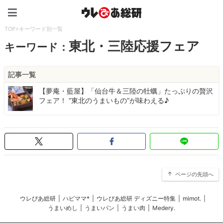
ウレぴあ総研（うれぴあ）
TOP
>
キーワード別一覧
東北・三陸応援フェア
キーワード：
記事一覧
【夢庵・藍屋】「仙台牛＆三陸の牡蠣」たっぷりの贅沢
フェア！ “東北のうまいもの”が味わえる♪
ページの先頭へ
ウレぴあ総研
|
ハピママ*
|
ウレぴあ総研 ディズニー特集
|
mimot.
|
うまいめし
|
うまいパン
|
うまい肉
|
Medery.