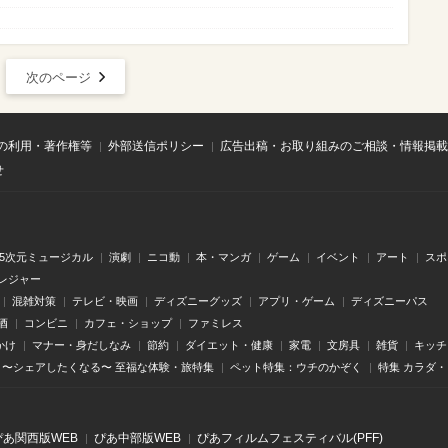
次のページ
の利用・著作権等
外部送信ポリシー
広告出稿・お取り組みのご相談・情報掲載
せ
.5次元ミュージカル
演劇
ニコ動
本・マンガ
ゲーム
イベント
アート
スポ
レジャー
混雑対策
テレビ・映画
ディズニーグッズ
アプリ・ゲーム
ディズニーパス
酒
コンビニ
カフェ・ショップ
ファミレス
かけ
マナー・身だしなみ
節約
ダイエット・健康
家電
文房具
雑貨
キッチ
〜シェアしたくなる〜 至福な体験・旅特集
ペット特集：ウチのかぞく
特集 カラダ
ぴあ関⻄版WEB
ぴあ中部版WEB
ぴあフィルムフェスティバル(PFF)