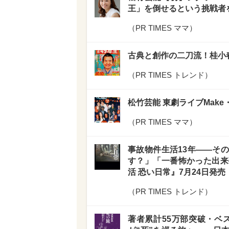
王」を倒せるという挑戦者
（
PR TIMES ママ
）
古典と創作の二刀流！桂小
（
PR TIMES トレンド
）
松竹芸能 東劇ライブMake・
（
PR TIMES ママ
）
事故物件生活13年――そ
す？」「一番怖かった出来
活 恐い日常』7月24日発売
（
PR TIMES トレンド
）
著者累計55万部突破・ベ