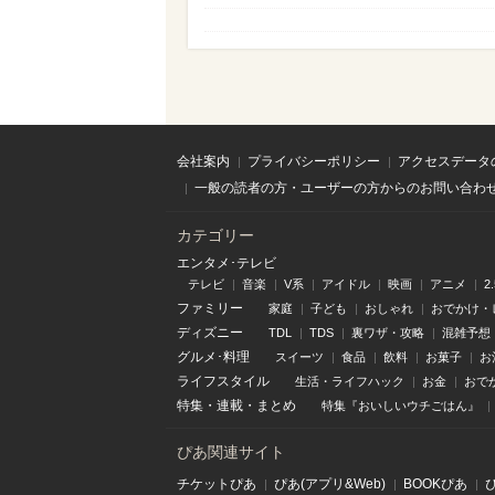
会社案内
プライバシーポリシー
アクセスデータ
一般の読者の方・ユーザーの方からのお問い合わ
カテゴリー
エンタメ･テレビ
テレビ
音楽
V系
アイドル
映画
アニメ
2
ファミリー
家庭
子ども
おしゃれ
おでかけ・
ディズニー
TDL
TDS
裏ワザ・攻略
混雑予想
グルメ･料理
スイーツ
食品
飲料
お菓子
お
ライフスタイル
生活・ライフハック
お金
おで
特集
・
連載
・
まとめ
特集『おいしいウチごはん』
ぴあ関連サイト
チケットぴあ
ぴあ(アプリ&Web)
BOOKぴあ