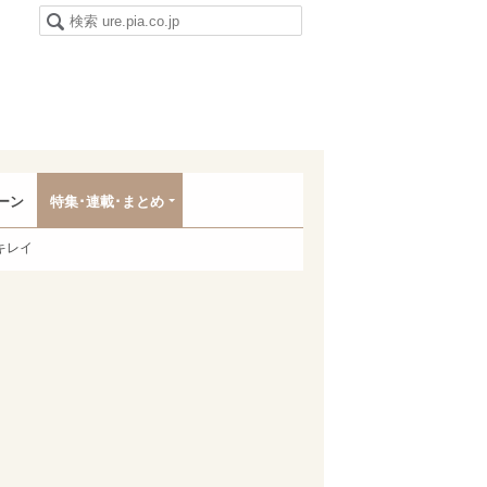
ーン
特集･連載･まとめ
キレイ