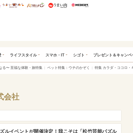
総研 ディズニー特集
mimot.
うまいめし
うまいパン
うまい肉
Medery.
ぴあ総研（うれぴあ）
愛
ライフスタイル
スマホ・IT
シゴト
プレゼント＆キャンペ
なる〜 至福な体験・旅特集
ペット特集：ウチのかぞく
特集 カラダ・ココロ・
式会社
ズルイベントが開催決定！我こそは「松竹芸能パズル