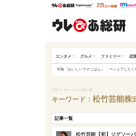
ウレぴあ総研
ハピママ*
ウレぴあ
ウレ
エンタメ
グルメ
ファミリー
恋
特集『おいしいウチごはん』
〜シェアしたく
>
キーワード別一覧
TOP
松竹芸能株
キーワード：
記事一覧
松竹芸能【初】ジグソーパ