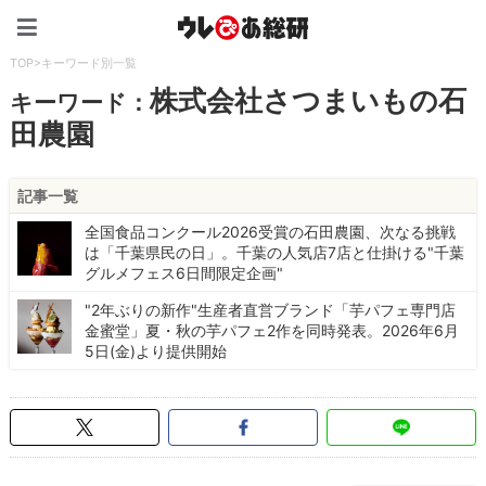
ウレぴあ総研（うれぴあ）
TOP
>
キーワード別一覧
株式会社さつまいもの石
キーワード：
田農園
記事一覧
全国食品コンクール2026受賞の石田農園、次なる挑戦
は「千葉県民の日」。千葉の人気店7店と仕掛ける"千葉
グルメフェス6日間限定企画"
"2年ぶりの新作"生産者直営ブランド「芋パフェ専門店
金蜜堂」夏・秋の芋パフェ2作を同時発表。2026年6月
5日(金)より提供開始