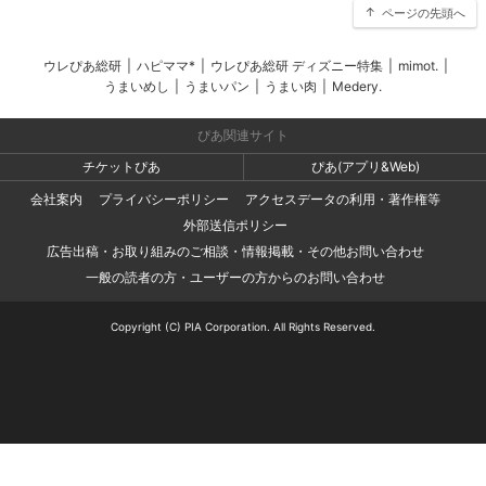
ページの先頭へ
ウレぴあ総研
|
ハピママ*
|
ウレぴあ総研 ディズニー特集
|
mimot.
|
うまいめし
|
うまいパン
|
うまい肉
|
Medery.
ぴあ関連サイト
チケットぴあ
ぴあ(アプリ&Web)
会社案内
プライバシーポリシー
アクセスデータの利用・著作権等
外部送信ポリシー
広告出稿・お取り組みのご相談・情報掲載・その他お問い合わせ
一般の読者の方・ユーザーの方からのお問い合わせ
Copyright (C) PIA Corporation. All Rights Reserved.