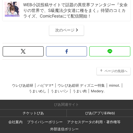
WEB小説投稿サイトで話題の異世界ファンタジー『女余
りの世界で、S級魔法少女達に種をまく』待望のコミカ
ライズ、ComicFestaにて配信開始！
次のページ
ページの先頭へ
ウレぴあ総研
|
ハピママ*
|
ウレぴあ総研 ディズニー特集
|
mimot.
|
うまいめし
|
うまいパン
|
うまい肉
|
Medery.
ぴあ関連サイト
チケットぴあ
ぴあ(アプリ&Web)
会社案内
プライバシーポリシー
アクセスデータの利用・著作権等
外部送信ポリシー