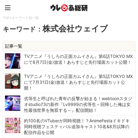
ウレぴあ総研（うれぴあ）
TOP
>
キーワード別一覧
株式会社ウェイブ
キーワード：
記事一覧
TVアニメ『うしろの正面カムイさん』第6話TOKYO MX
にて8月7日(金)放送！あらすじと先行場面カット公開！
TVアニメ『うしろの正面カムイさん』第5話TOKYO MX
にて7月31日(金)放送！あらすじと先行場面カット公
開！
劣等生と呼ばれた青年の反撃が始まる！webtoonスタジ
オstudio73の新作『Lv9999の劣等生～回帰した俺は女
性最強世界を無双する～』配信開始！
約100名のVTuberが同時視聴！？AnimeFestaドキドキ
同時視聴フェスティバル追加キャスト10名&8月以降の
配信作品を公開