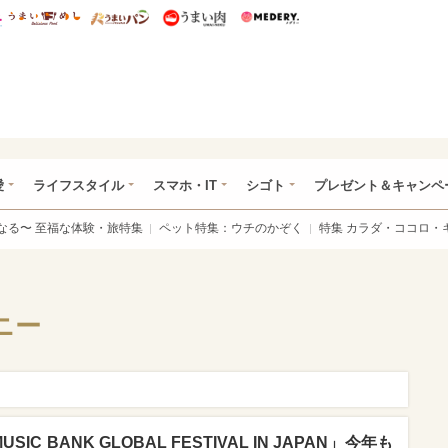
総研 ディズニー特集
mimot.
うまいめし
うまいパン
うまい肉
Medery.
ぴあ総研（うれぴあ）
愛
ライフスタイル
スマホ・IT
シゴト
プレゼント＆キャンペ
なる〜 至福な体験・旅特集
ペット特集：ウチのかぞく
特集 カラダ・ココロ・
ニー
SIC BANK GLOBAL FESTIVAL IN JAPAN」今年も