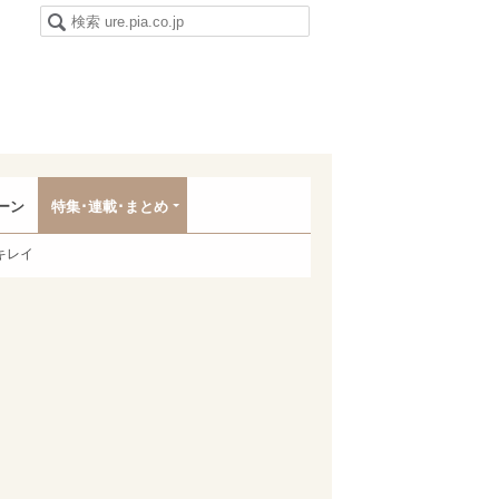
ーン
特集･連載･まとめ
キレイ