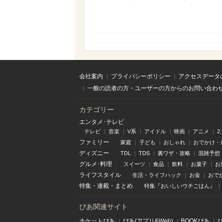
会社案内
プライバシーポリシー
アクセスデータ
一般の読者の方・ユーザーの方からのお問い合わ
カテゴリー
エンタメ･テレビ
テレビ
音楽
V系
アイドル
映画
アニメ
2
ファミリー
家庭
子ども
おしゃれ
おでかけ・
ディズニー
TDL
TDS
裏ワザ・攻略
混雑予想
グルメ･料理
スイーツ
食品
飲料
お菓子
お
ライフスタイル
生活・ライフハック
お金
おで
特集
・
連載
・
まとめ
特集『おいしいウチごはん』
ぴあ関連サイト
チケットぴあ
ぴあ(アプリ&Web)
BOOKぴあ