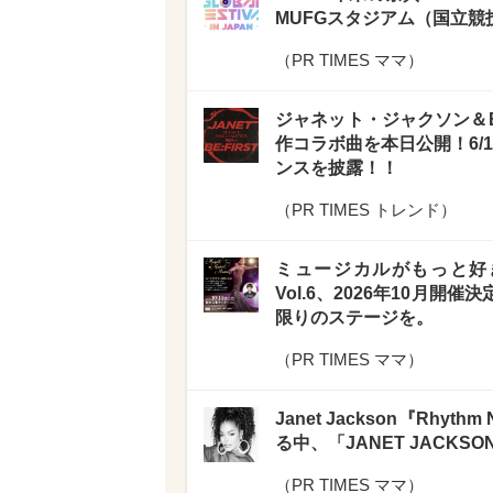
MUFGスタジアム（国立
（
PR TIMES ママ
）
ジャネット・ジャクソン＆BE:FI
作コラボ曲を本日公開！6/
ンスを披露！！
（
PR TIMES トレンド
）
ミュージカルがもっと好きになる！
Vol.6、2026年10月
限りのステージを。
（
PR TIMES ママ
）
Janet Jackson『Rhy
る中、「JANET JACKSON
（
PR TIMES ママ
）