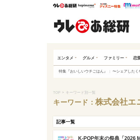
ウレぴあ総研
ハピママ*
ウレぴあ
ウレ
エンタメ
グルメ
ファミリー
恋
特集『おいしいウチごはん』
〜シェアしたく
>
キーワード別一覧
TOP
株式会社エ
キーワード：
記事一覧
K-POP年末の祭典「2026 MU