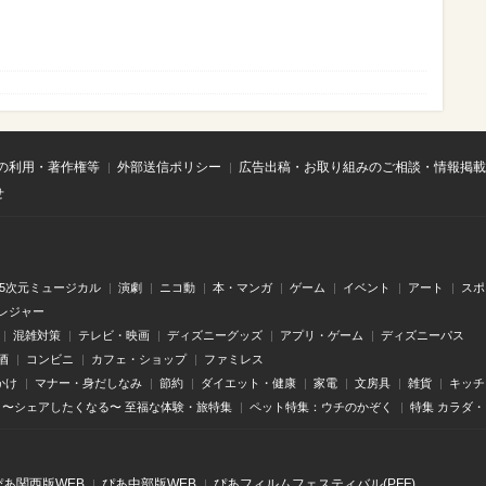
の利用・著作権等
外部送信ポリシー
広告出稿・お取り組みのご相談・情報掲載
せ
.5次元ミュージカル
演劇
ニコ動
本・マンガ
ゲーム
イベント
アート
スポ
レジャー
混雑対策
テレビ・映画
ディズニーグッズ
アプリ・ゲーム
ディズニーパス
酒
コンビニ
カフェ・ショップ
ファミレス
かけ
マナー・身だしなみ
節約
ダイエット・健康
家電
文房具
雑貨
キッチ
〜シェアしたくなる〜 至福な体験・旅特集
ペット特集：ウチのかぞく
特集 カラダ
ぴあ関⻄版WEB
ぴあ中部版WEB
ぴあフィルムフェスティバル(PFF)