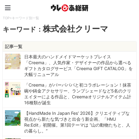
ウレぴあ総研（うれぴあ）
TOP
>
キーワード別一覧
株式会社クリーマ
キーワード：
記事一覧
日本最大のハンドメイドマーケットプレイス
「Creema」、人気作家・デザイナーの作品から選べる
ギフトカタログサービス「Creema GIFT CATALOG」を
大幅リニューアル
「Creema」がバーバパパと初コラボレーション！抹茶
碗や鋳金アクセサリー、ランプシェードなど5名のクリ
エイターによる作品と、Creemaオリジナルアイテム計
16種類が誕生
【HandMade In Japan Fes' 2026】クリエイティブな
視点から新たな気づきと出会う新企画、「HMJ
Re:Edit」初開催。第1回テーマは “山の動物たちと、人
の暮らし。”