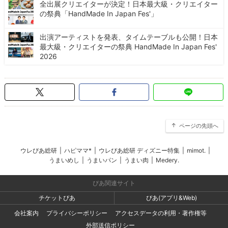
全出展クリエイターが決定！日本最大級・クリエイター
の祭典「HandMade In Japan Fes'」
出演アーティストを発表、タイムテーブルも公開！日本
最大級・クリエイターの祭典 HandMade In Japan Fes'
2026
ページの先頭へ
ウレぴあ総研
|
ハピママ*
|
ウレぴあ総研 ディズニー特集
|
mimot.
|
うまいめし
|
うまいパン
|
うまい肉
|
Medery.
ぴあ関連サイト
チケットぴあ
ぴあ(アプリ&Web)
会社案内
プライバシーポリシー
アクセスデータの利用・著作権等
外部送信ポリシー