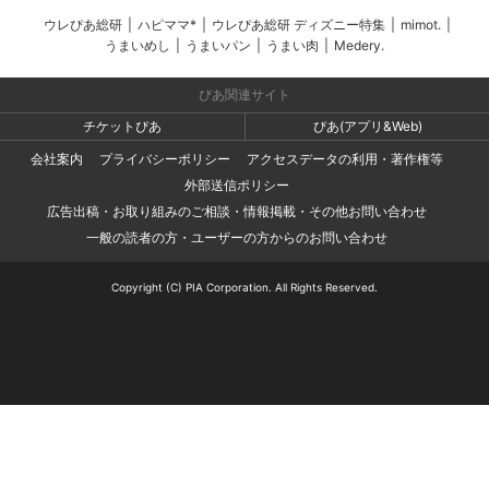
ウレぴあ総研
|
ハピママ*
|
ウレぴあ総研 ディズニー特集
|
mimot.
|
うまいめし
|
うまいパン
|
うまい肉
|
Medery.
ぴあ関連サイト
チケットぴあ
ぴあ(アプリ&Web)
会社案内
プライバシーポリシー
アクセスデータの利用・著作権等
外部送信ポリシー
広告出稿・お取り組みのご相談・情報掲載・その他お問い合わせ
一般の読者の方・ユーザーの方からのお問い合わせ
Copyright (C) PIA Corporation. All Rights Reserved.