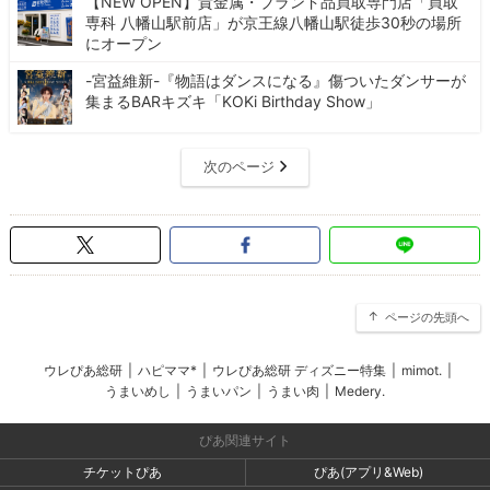
【NEW OPEN】貴金属・ブランド品買取専門店「買取
専科 八幡山駅前店」が京王線八幡山駅徒歩30秒の場所
にオープン
-宮益維新-『物語はダンスになる』傷ついたダンサーが
集まるBARキズキ「KOKi Birthday Show」
次のページ
ページの先頭へ
ウレぴあ総研
|
ハピママ*
|
ウレぴあ総研 ディズニー特集
|
mimot.
|
うまいめし
|
うまいパン
|
うまい肉
|
Medery.
ぴあ関連サイト
チケットぴあ
ぴあ(アプリ&Web)