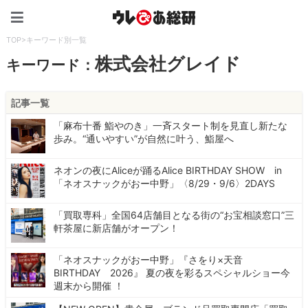
ウレぴあ総研（うれぴあ）
TOP
>
キーワード別一覧
株式会社グレイド
キーワード：
記事一覧
「麻布十番 鮨やのき」一斉スタート制を見直し新たな
歩み。“通いやすい”が自然に叶う、鮨屋へ
ネオンの夜にAliceが踊るAlice BIRTHDAY SHOW in
「ネオスナックがおー中野」〈8/29・9/6〉2DAYS
「買取専科」全国64店舗目となる街の“お宝相談窓口”三
軒茶屋に新店舗がオープン！
「ネオスナックがおー中野」『さをり×天音
BIRTHDAY 2026』 夏の夜を彩るスペシャルショー今
週末から開催 ！