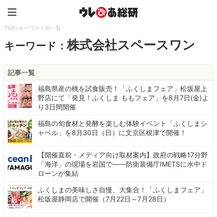
ウレぴあ総研（うれぴあ）
TOP
>
キーワード別一覧
株式会社スペースワン
キーワード：
記事一覧
福島県産の桃を試食販売！「ふくしまフェア」松坂屋上
野店にて「発見！ふくしま ももフェア」を8月7日(金)よ
り3日間開催
福島の旬食材と発酵を楽しむ体験イベント「ふくしまシ
ャベル」を8月30日（日）に文京区根津で開催！
【開催直前・メディア向け取材案内】政府の戦略17分野
「海洋」の現場を岩国で――防衛装備庁IMETSに水中ド
ローンが集結
ふくしまの美味しさ自慢、大集合！「ふくしまフェア」
松坂屋静岡店で開催（7月22日～7月28日）