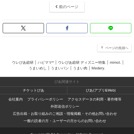
前のページ
ページの先頭へ
ウレぴあ総研
|
ハピママ*
|
ウレぴあ総研 ディズニー特集
|
mimot.
|
うまいめし
|
うまいパン
|
うまい肉
|
Medery.
ぴあ関連サイト
チケットぴあ
ぴあ(アプリ&Web)
会社案内
プライバシーポリシー
アクセスデータの利用・著作権等
外部送信ポリシー
広告出稿・お取り組みのご相談・情報掲載・その他お問い合わせ
一般の読者の方・ユーザーの方からのお問い合わせ