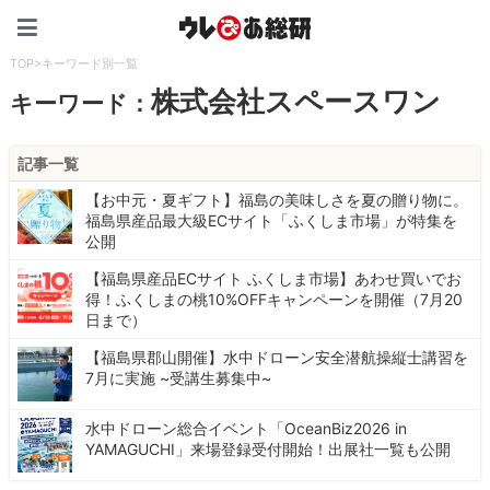
ウレぴあ総研（うれぴあ）
TOP
>
キーワード別一覧
株式会社スペースワン
キーワード：
記事一覧
【お中元・夏ギフト】福島の美味しさを夏の贈り物に。
福島県産品最大級ECサイト「ふくしま市場」が特集を
公開
【福島県産品ECサイト ふくしま市場】あわせ買いでお
得！ふくしまの桃10%OFFキャンペーンを開催（7月20
日まで）
【福島県郡山開催】水中ドローン安全潜航操縦士講習を
7月に実施 ~受講生募集中~
水中ドローン総合イベント「OceanBiz2026 in
YAMAGUCHI」来場登録受付開始！出展社一覧も公開