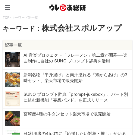
ウレぴあ総研（うれぴあ）
TOP
>
キーワード別一覧
株式会社スポルアップ
キーワード：
記事一覧
AI 音楽プロジェクト「フレーメン」第二章が開幕──楽
曲制作に自社の SUNO プロンプト辞典を活用
新潟名物『半身揚げ』と肉汁溢れる『鶏からあげ』の3
味セット、楽天市場で販売開始
SUNO プロンプト辞典「prompt-jukebox」、パート別
に組む新機能「妄想バンド」を正式リリース
宮崎産4種の牛タンセット楽天市場で販売開始
EC利用者の45.0%に「応援したい対象・推し」がいる