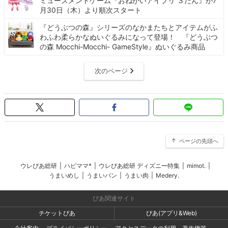
ミューズメントゲーム『おねがいアイプリ ３だん』が7
月30日（木）より順次スタート
『どうぶつの森』シリーズのなかまたちとアイテムがふ
わふわ柔らかなぬいぐるみになって登場！ 『どうぶつ
の森 Mocchi-Mocchi- GameStyle』ぬいぐるみ商品
次のページ
ページの先頭へ
ウレぴあ総研
|
ハピママ*
|
ウレぴあ総研 ディズニー特集
|
mimot.
|
うまいめし
|
うまいパン
|
うまい肉
|
Medery.
ぴあ関連サイト
チケットぴあ
ぴあ(アプリ&Web)