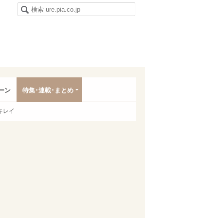
ーン
特集･連載･まとめ
キレイ