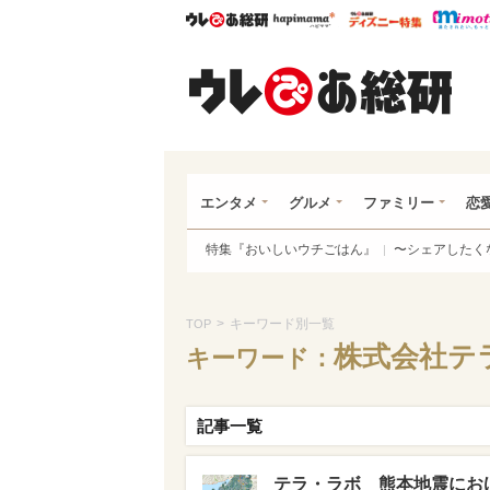
ウレぴあ総研
ハピママ*
ウレぴあ
ウレ
エンタメ
グルメ
ファミリー
恋
特集『おいしいウチごはん』
〜シェアしたく
>
キーワード別一覧
TOP
株式会社テ
キーワード：
記事一覧
テラ・ラボ 熊本地震にお