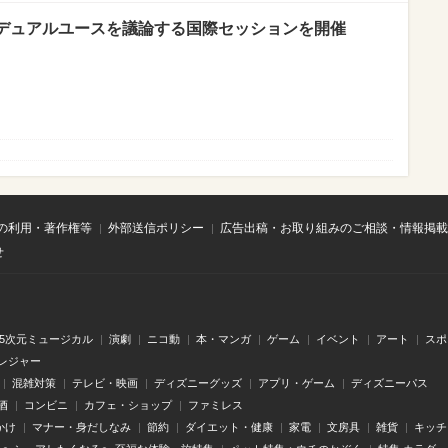
デュアルユースを議論する国際セッションを開催
の利用・著作権等
外部送信ポリシー
広告出稿・お取り組みのご相談・情報掲載
せ
.5次元ミュージカル
演劇
ニコ動
本・マンガ
ゲーム
イベント
アート
スポ
レジャー
混雑対策
テレビ・映画
ディズニーグッズ
アプリ・ゲーム
ディズニーパス
酒
コンビニ
カフェ・ショップ
ファミレス
かけ
マナー・身だしなみ
節約
ダイエット・健康
家電
文房具
雑貨
キッチ