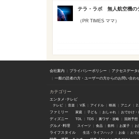
テラ・ラボ 無人航空機の
（
PR TIMES ママ
）
会社案内
プライバシーポリシー
アクセスデータ
一般の読者の方・ユーザーの方からのお問い合わ
カテゴリー
エンタメ･テレビ
テレビ
音楽
V系
アイドル
映画
アニメ
2
ファミリー
家庭
子ども
おしゃれ
おでかけ・
ディズニー
TDL
TDS
裏ワザ・攻略
混雑予想
グルメ･料理
スイーツ
食品
飲料
お菓子
お
ライフスタイル
生活・ライフハック
お金
おで