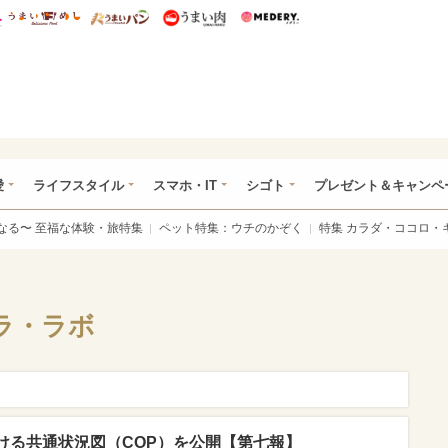
総研 ディズニー特集
mimot.
うまいめし
うまいパン
うまい肉
Medery.
ぴあ総研（うれぴあ）
愛
ライフスタイル
スマホ・IT
シゴト
プレゼント＆キャンペ
なる〜 至福な体験・旅特集
ペット特集：ウチのかぞく
特集 カラダ・ココロ・
ラ・ラボ
ける共通状況図（COP）を公開【第七報】