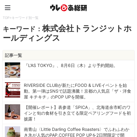
ウレぴあ総研（うれぴあ）
TOP
>
キーワード別一覧
株式会社トランジットホ
キーワード：
ールディングス
記事一覧
『L’AS TOKYO』、8月6日（木）より予約開始。
RIVERSIDE CLUBが新たにFOOD & LIVEイベントを始
動。第一弾はSNSで話題沸騰！京都の人気店「ザ・洋食
屋 キチキチ」のPOP UPを開催。
【開催レポート】表参道「SPICA」、北海道余市町のワ
インと旬の食材を引き立てる限定ペアリングフードを初
披露！
南青山〈Little Darling Coffee Roasters〉でふわふわか
き氷が人気のPAP.COFFEE POP UPを2日間限定で開