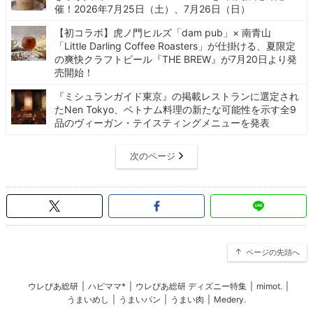
催！2026年7月25日（土）、7月26日（日）
【初コラボ】虎ノ門ヒルズ「dam pub」× 南青山
「Little Darling Coffee Roasters」が仕掛ける、夏限定
の爽快クラフトビール『THE BREW』が7月20日より発
売開始！
『ミシュランガイド東京』の掲載レストランに選定され
たNen Tokyo、ベトナム料理の新たな可能性を示す全9
品のヴィーガン・テイスティングメニューを発表
次のページ
ページの先頭へ
ウレぴあ総研
|
ハピママ*
|
ウレぴあ総研 ディズニー特集
|
mimot.
|
うまいめし
|
うまいパン
|
うまい肉
|
Medery.