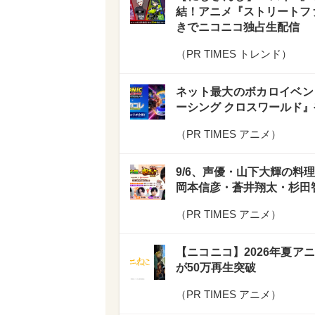
結！アニメ『ストリートファ
きでニコニコ独占生配信
（
PR TIMES トレンド
）
ネット最大のボカロイベン
ーシング クロスワールド』や
（
PR TIMES アニメ
）
9/6、声優・山下大輝の料
岡本信彦・蒼井翔太・杉田
（
PR TIMES アニメ
）
【ニコニコ】2026年夏ア
が50万再生突破
（
PR TIMES アニメ
）