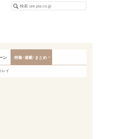
ーン
特集･連載･まとめ
キレイ