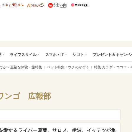
総研 ディズニー特集
mimot.
うまいめし
うまいパン
うまい肉
Medery.
ぴあ総研（うれぴあ）
愛
ライフスタイル
スマホ・IT
シゴト
プレゼント＆キャンペ
なる〜 至福な体験・旅特集
ペット特集：ウチのかぞく
特集 カラダ・ココロ・
ワンゴ 広報部
を愛するライバー葛葉、サロメ、伊波、イッテツが集