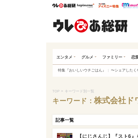
ウレぴあ総研
ハピママ*
ウレぴあ
ウレ
エンタメ
グルメ
ファミリー
恋
特集『おいしいウチごはん』
〜シェアしたく
>
キーワード別一覧
TOP
株式会社ド
キーワード：
記事一覧
【にじさんじ】『スト6』