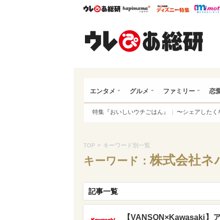
ウレぴあ総研
ハピママ*
ウレぴあ
ウレ
エンタメ
グルメ
ファミリー
恋
特集『おいしいウチごはん』
〜シェアしたく
>
キーワード別一覧
TOP
株式会社ネ
キーワード：
記事一覧
【VANSON×Kawasa