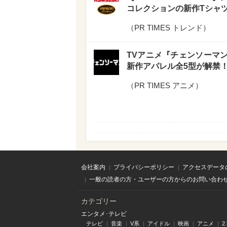
コレクションの新作Tシャ
（
PR TIMES トレンド
）
TVアニメ『チェンソーマ
新作アパレル全5型が解禁
（
PR TIMES アニメ
）
会社案内
プライバシーポリシー
アクセスデータ
一般の読者の方・ユーザーの方からのお問い合わ
カテゴリー
エンタメ･テレビ
テレビ
音楽
V系
アイドル
映画
アニメ
2