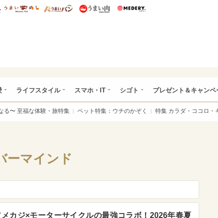
総研 ディズニー特集
mimot.
うまいめし
うまいパン
うまい肉
Medery.
ぴあ総研（うれぴあ）
愛
ライフスタイル
スマホ・IT
シゴト
プレゼント＆キャンペ
なる〜 至福な体験・旅特集
ペット特集：ウチのかぞく
特集 カラダ・ココロ・
バーマインド
ki】アメカジ×モーターサイクルの最強コラボ！2026年春夏