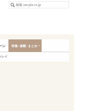
ーン
特集･連載･まとめ
キレイ