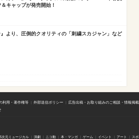
ツ＆キャップが発売開始！
ン』より、圧倒的クオリティの「刺繍スカジャン」など
！
の利用・著作権等
外部送信ポリシー
広告出稿・お取り組みのご相談・情報掲載
せ
.5次元ミュージカル
演劇
ニコ動
本・マンガ
ゲーム
イベント
アート
スポ