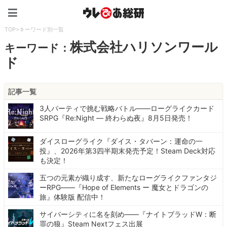
ウレぴあ総研（うれぴあ）
TOP
>
キーワード別一覧
株式会社ハリソンワール
キーワード：
ド
記事一覧
3人パーティで挑む戦略バトル――ローグライクカード
SRPG『Re:Night ― 終わらぬ夜』8月5日発売！
ダイスローグライク『ダイス・タバーン：運命の一
投』、2026年第3四半期末発売予定！Steam Deck対応
も決定！
五つの元素が織り成す、新たなローグライクファンタジ
ーRPG――『Hope of Elements ー 魔女とドラゴンの
旅』体験版 配信中！
サイバーシティに名を刻め――『ナイトブラッドW：断
罪の狼』Steam Nextフェス出展