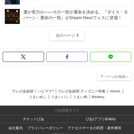
運か実力か――その一投が運命を決める。『ダイス・タ
バーン：運命の一投』がSteam Nextフェスに登場！
次のページ
ページの先頭へ
ウレぴあ総研
|
ハピママ*
|
ウレぴあ総研 ディズニー特集
|
mimot.
|
うまいめし
|
うまいパン
|
うまい肉
|
Medery.
ぴあ関連サイト
チケットぴあ
ぴあ(アプリ&Web)
会社案内
プライバシーポリシー
アクセスデータの利用・著作権等