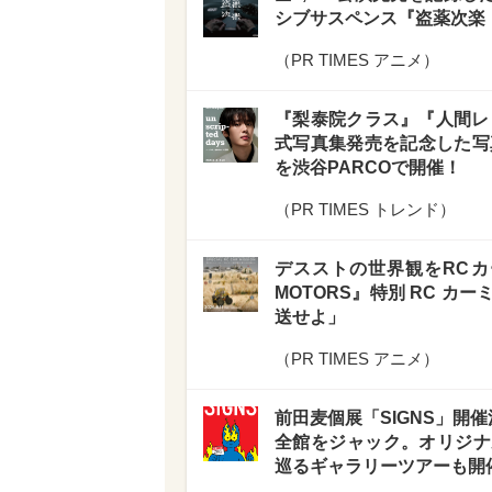
シブサスペンス『盗薬次楽
（
PR TIMES アニメ
）
『梨泰院クラス』『人間レ
式写真集発売を記念した写真展 
を渋谷PARCOで開催！
（
PR TIMES トレンド
）
デスストの世界観をRCカーで体
MOTORS』特別 RC 
送せよ」
（
PR TIMES アニメ
）
前田⻨個展「SIGNS」開催決定
全館をジャック。オリジナ
巡るギャラリーツアーも開