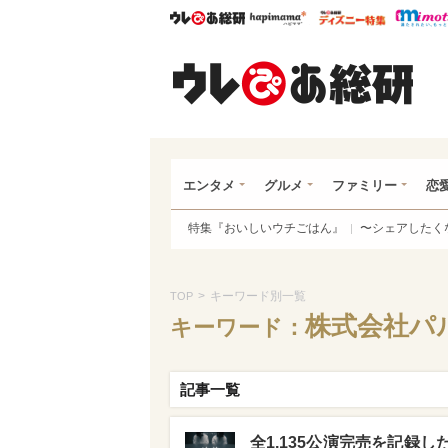
ウレぴあ総研
ハピママ*
ウレぴあ
ウレ
エンタメ
グルメ
ファミリー
恋
特集『おいしいウチごはん』
〜シェアしたく
>
キーワード別一覧
TOP
株式会社パ
キーワード：
記事一覧
全1,135公演完売を記録