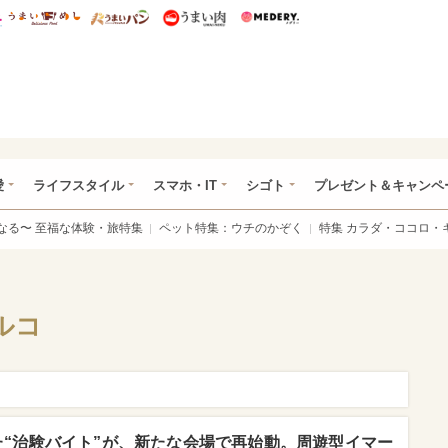
総研 ディズニー特集
mimot.
うまいめし
うまいパン
うまい肉
Medery.
ぴあ総研（うれぴあ）
愛
ライフスタイル
スマホ・IT
シゴト
プレゼント＆キャンペ
なる〜 至福な体験・旅特集
ペット特集：ウチのかぞく
特集 カラダ・ココロ・
ルコ
した“治験バイト”が、新たな会場で再始動。周遊型イマー