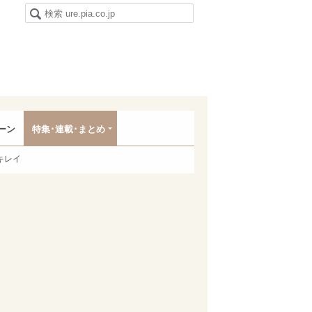
ーン
特集･連載･まとめ
キレイ