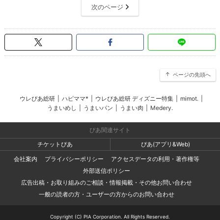
次のページ
ページの先頭へ
ウレぴあ総研
|
ハピママ*
|
ウレぴあ総研 ディズニー特集
|
mimot.
|
うまいめし
|
うまいパン
|
うまい肉
|
Medery.
ぴあ関連サイト
チケットぴあ
ぴあ(アプリ&Web)
会社案内
プライバシーポリシー
アクセスデータの利用・著作権等
外部送信ポリシー
広告出稿・お取り組みのご相談・情報掲載・その他お問い合わせ
一般の読者の方・ユーザーの方からのお問い合わせ
Copyright (C) PIA Corporation. All Rights Reserved.