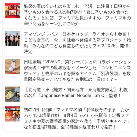
酷暑の夏は辛いものを楽しむ「辛活」に注目！日頃から
辛いものを食べる人の約7割が「夏に辛いものを食べた
くなる」と回答 ファミマ社員おすすめ！ファミマルの
辛い商品をシーン別にご紹介
アマゾンジャパン、日本ケロッグ、ライオンらも参画！
こども食堂の「今」を社会へ発信する新プロジェクト始
動「みんなのこども食堂ものがたりフェス2026」開催
決定
日曜劇場『VIVANT』第2シーズンとのコラボレーション
が実現！作中の世界観をイメージした「コンビニエンス
ウェア」と物語のカギを握るアイテム「別班饅頭」を数
量限定発売～これであなたも別班の一員に！？～
【北海道・東北地方・関東地方・東海地方限定】 札幌
の名店「Japanese Ramen Noodle Lab Q」監修！
初の2回目開催！ファミマ名物「お値段そのまま おか
わり45％増量作戦」8月4日（火）から開催！定番ファ
ミチキや夏の野菜高騰の家計を救う「千切りキャベツ」
など初登場7種類、全13種類を週替わりで発売！