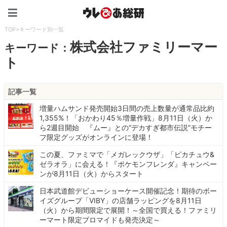
ウレぴあ総研（うれぴあ）
TOP
>
キーワード別一覧
株式会社ファミリーマー
キーワード：
ト
記事一覧
増量ハムサンド発売開始3日間の売上数量が通常品比約
1,355%！「おかわり45％増量作戦」8月11日（火）か
ら2週目開始 『ムー』との“デカすぎ都市伝説”モチー
フ限定グッズがオンラインに登場！
この夏、ファミマで「メガレックウザ」「ピカチュウ&
ゼラオラ」に会える！『ポケモンフレンダ』キャンペー
ンが8月11日（火）からスタート
日本武道館デビューショーケース開催記念！期待のボー
イズグループ「VIBY」の店舗ラッピングを8月11日
（火）から期間限定で展開！～全国で買える！ファミリ
ーマート限定ブロマイドも発売決定～