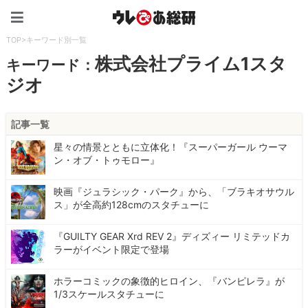
ウレぴあ総研（うれぴあ）
TOP
>
キーワード別一覧
株式会社プライム1スタ
キーワード：
ジオ
記事一覧
星々の情景とともに立体化！『スーパーガール ウーマ
ン・オブ・トゥモロー』
映画『ジュラシック・パーク』から、「ブラキオサウル
ス」が全高約128cmのスタチューに
『GUILTY GEAR Xrd REV 2』ディズィー リミテッドカ
ラーがイベント限定で登場
ホラーコミックの象徴的ヒロイン、『バンピレラ』が
1/3スケールスタチューに