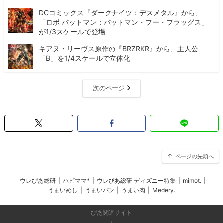
DCコミックス『ダークナイツ：デスメタル』から、
「ロボ バットマン：バットマン・フー・フラッグス」
が1/3スケールで登場
キアヌ・リーヴス原作の『BRZRKR』から、主人公
「B」を1/4スケールで立体化
次のページ
ページの先頭へ
ウレぴあ総研
|
ハピママ*
|
ウレぴあ総研 ディズニー特集
|
mimot.
|
うまいめし
|
うまいパン
|
うまい肉
|
Medery.
ぴあ関連サイト