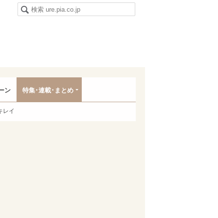
ーン
特集･連載･まとめ
キレイ