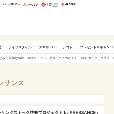
総研 ディズニー特集
mimot.
うまいめし
うまいパン
うまい肉
Medery.
ぴあ総研（うれぴあ）
愛
ライフスタイル
スマホ・IT
シゴト
プレゼント＆キャンペ
なる〜 至福な体験・旅特集
ペット特集：ウチのかぞく
特集 カラダ・ココロ・
レサンス
リングストック啓発プロジェクト by PRESSANCE」