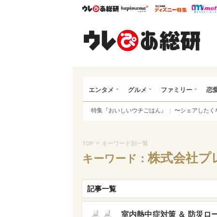
ウレぴあ総研
ハピママ*
ウレぴあ
ウレ
エンタメ
グルメ
ファミリー
恋
特集『おいしいウチごはん』
〜シェアしたく
>
キーワード別一覧
TOP
株式会社プ
キーワード：
記事一覧
室内熱中症対策 ＆ 防災ロー