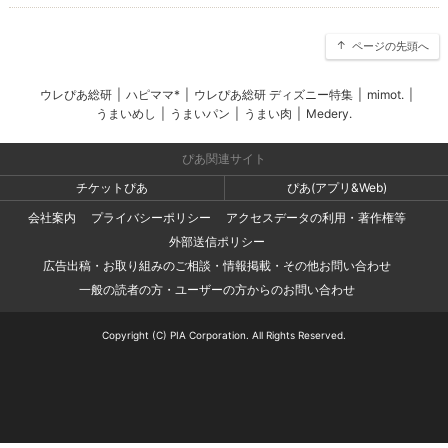
ページの先頭へ
ウレぴあ総研
|
ハピママ*
|
ウレぴあ総研 ディズニー特集
|
mimot.
|
うまいめし
|
うまいパン
|
うまい肉
|
Medery.
ぴあ関連サイト
チケットぴあ
ぴあ(アプリ&Web)
会社案内
プライバシーポリシー
アクセスデータの利用・著作権等
外部送信ポリシー
広告出稿・お取り組みのご相談・情報掲載・その他お問い合わせ
一般の読者の方・ユーザーの方からのお問い合わせ
Copyright (C) PIA Corporation. All Rights Reserved.