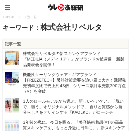
ウレぴあ総研（うれぴあ）
TOP
>
キーワード別一覧
株式会社リベルタ
キーワード：
記事一覧
株式会社リベルタの新スキンケアブランド
『MEDiLiA（メディリア）』がブランドお披露目・新製
品発表会を開催！
機能性クーリングウェア・ギアブランド
【FREEZETECH】暑熱対策需要を追い風に大きく飛躍発
売初年度比で売上約43倍、シリーズ累計販売数290万点
（※）を突破
3人のロールモデルから選ぶ、新しいヘアケア。「脱い
で、纏う」オリジナルメソッドで、 香りと質感から自
分らしさをデザインする『KAOLKO』がローンチ
3年後の私に、今日を贈る。『美容施術着想(※1)の高品
質スキンケアを、もっと身近に日常に。』新スキンケア