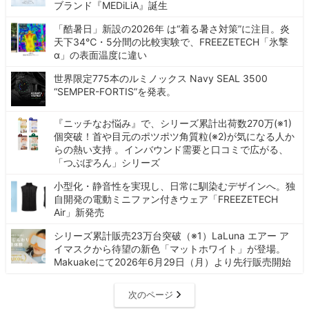
ブランド『MEDiLiA』誕生
「酷暑日」新設の2026年 は“着る暑さ対策”に注目。炎
天下34℃・5分間の比較実験で、FREEZETECH「氷撃
α」の表面温度に違い
世界限定775本のルミノックス Navy SEAL 3500
“SEMPER-FORTIS”を発表。
『ニッチなお悩み』で、シリーズ累計出荷数270万(※1)
個突破！首や目元のポツポツ角質粒(※2)が気になる人か
らの熱い支持 。インバウンド需要と口コミで広がる、
「つぶぽろん」シリーズ
小型化・静音性を実現し、日常に馴染むデザインへ。独
自開発の電動ミニファン付きウェア「FREEZETECH
Air」新発売
シリーズ累計販売23万台突破（※1）LaLuna エアー ア
イマスクから待望の新色「マットホワイト」が登場。
Makuakeにて2026年6月29日（月）より先行販売開始
次のページ