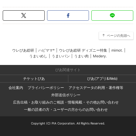
ページの先頭へ
ウレぴあ総研
|
ハピママ*
|
ウレぴあ総研 ディズニー特集
|
mimot.
|
うまいめし
|
うまいパン
|
うまい肉
|
Medery.
ぴあ関連サイト
チケットぴあ
ぴあ(アプリ&Web)
会社案内
プライバシーポリシー
アクセスデータの利用・著作権等
外部送信ポリシー
広告出稿・お取り組みのご相談・情報掲載・その他お問い合わせ
一般の読者の方・ユーザーの方からのお問い合わせ
Copyright (C) PIA Corporation. All Rights Reserved.