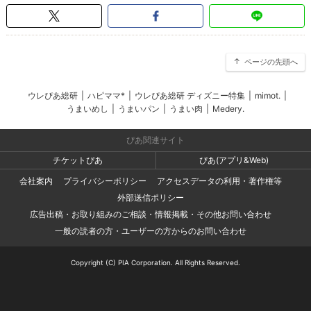
ページの先頭へ
ウレぴあ総研
|
ハピママ*
|
ウレぴあ総研 ディズニー特集
|
mimot.
|
うまいめし
|
うまいパン
|
うまい肉
|
Medery.
ぴあ関連サイト
チケットぴあ
ぴあ(アプリ&Web)
会社案内
プライバシーポリシー
アクセスデータの利用・著作権等
外部送信ポリシー
広告出稿・お取り組みのご相談・情報掲載・その他お問い合わせ
一般の読者の方・ユーザーの方からのお問い合わせ
Copyright (C) PIA Corporation. All Rights Reserved.