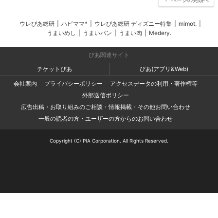
ウレぴあ総研
|
ハピママ*
|
ウレぴあ総研 ディズニー特集
|
mimot.
|
うまいめし
|
うまいパン
|
うまい肉
|
Medery.
ぴあ関連サイト
チケットぴあ
ぴあ(アプリ&Web)
会社案内
プライバシーポリシー
アクセスデータの利用・著作権等
外部送信ポリシー
広告出稿・お取り組みのご相談・情報掲載・その他お問い合わせ
一般の読者の方・ユーザーの方からのお問い合わせ
Copyright (C) PIA Corporation. All Rights Reserved.