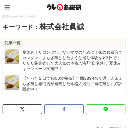
ウレぴあ総研（うれぴあ）
TOP
>
キーワード別一覧
株式会社眞誠
キーワード：
記事一覧
夏休み！サロンに行けないママのために！家のお風呂で
カンタンによもぎ蒸ししたような巡り体験を♪２日で１
０００袋完売した大人気の本格入浴剤”自宅蒸し”夏休み
キャンペーン実施中！
【たった２日で1000袋完売】年間3894名が通う人気よ
もぎ蒸し専門店が発売した本格入浴剤『自宅蒸し』好評
販売中！
ページの先頭へ