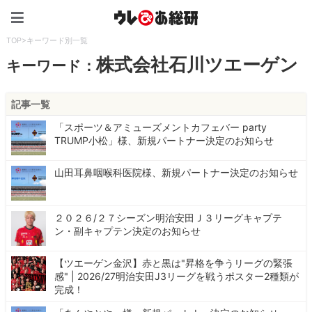
ウレぴあ総研（うれぴあ）
TOP
>
キーワード別一覧
株式会社石川ツエーゲン
キーワード：
記事一覧
「スポーツ＆アミューズメントカフェバー party
TRUMP小松」様、新規パートナー決定のお知らせ
山田耳鼻咽喉科医院様、新規パートナー決定のお知らせ
２０２６/２７シーズン明治安田Ｊ３リーグキャプテ
ン・副キャプテン決定のお知らせ
【ツエーゲン金沢】赤と黒は"昇格を争うリーグの緊張
感" | 2026/27明治安田J3リーグを戦うポスター2種類が
完成！