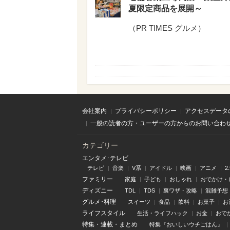
夏限定商品を展開～
（
PR TIMES グルメ
）
会社案内
プライバシーポリシー
アクセスデータ
一般の読者の方・ユーザーの方からのお問い合わ
カテゴリー
エンタメ･テレビ
テレビ
音楽
V系
アイドル
映画
アニメ
2
ファミリー
家庭
子ども
おしゃれ
おでかけ・
ディズニー
TDL
TDS
裏ワザ・攻略
混雑予想
グルメ･料理
スイーツ
食品
飲料
お菓子
お
ライフスタイル
生活・ライフハック
お金
おで
特集
・
連載
・
まとめ
特集『おいしいウチごはん』