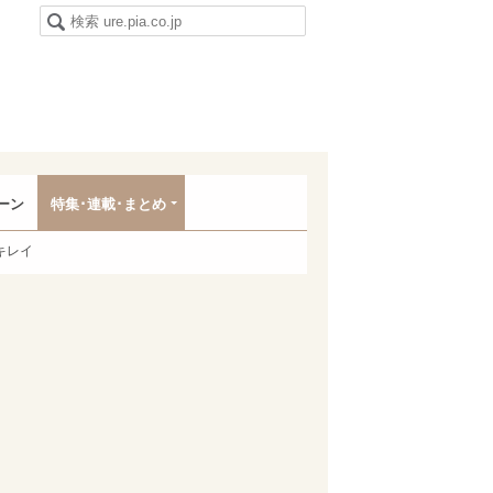
ーン
特集･連載･まとめ
キレイ