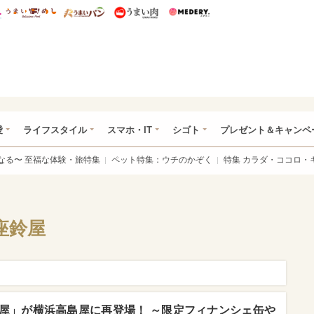
総研 ディズニー特集
mimot.
うまいめし
うまいパン
うまい肉
Medery.
ぴあ総研（うれぴあ）
愛
ライフスタイル
スマホ・IT
シゴト
プレゼント＆キャンペ
なる〜 至福な体験・旅特集
ペット特集：ウチのかぞく
特集 カラダ・ココロ・
座鈴屋
屋」が横浜高島屋に再登場！ ～限定フィナンシェ缶や