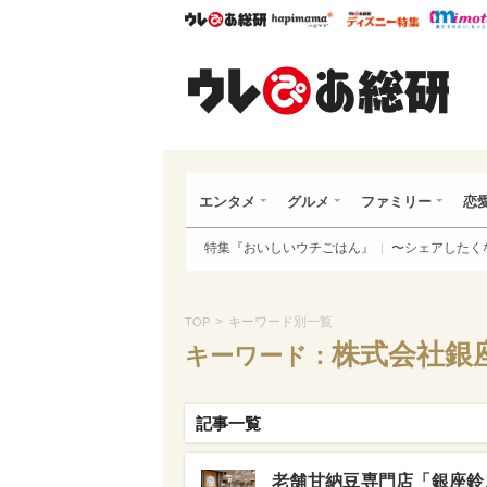
ウレぴあ総研
ハピママ*
ウレぴあ
ウレ
エンタメ
グルメ
ファミリー
恋
特集『おいしいウチごはん』
〜シェアしたく
>
キーワード別一覧
TOP
株式会社銀
キーワード：
記事一覧
老舗甘納豆専門店「銀座鈴