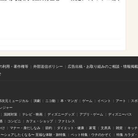
の利用・著作権等
外部送信ポリシー
広告出稿・お取り組みのご相談・情報掲載
せ
.5次元ミュージカル
演劇
ニコ動
本・マンガ
ゲーム
イベント
アート
スポ
レジャー
混雑対策
テレビ・映画
ディズニーグッズ
アプリ・ゲーム
ディズニーパス
酒
コンビニ
カフェ・ショップ
ファミレス
かけ
マナー・身だしなみ
節約
ダイエット・健康
家電
文房具
雑貨
キッチ
〜シェアしたくなる〜 至福な体験・旅特集
ペット特集：ウチのかぞく
特集 カラダ