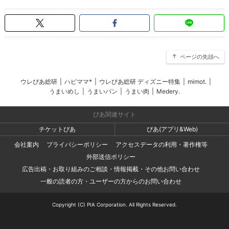
ページの先頭へ
ウレぴあ総研
|
ハピママ*
|
ウレぴあ総研 ディズニー特集
|
mimot.
|
うまいめし
|
うまいパン
|
うまい肉
|
Medery.
ぴあ関連サイト
チケットぴあ
ぴあ(アプリ&Web)
会社案内
プライバシーポリシー
アクセスデータの利用・著作権等
外部送信ポリシー
広告出稿・お取り組みのご相談・情報掲載・その他お問い合わせ
一般の読者の方・ユーザーの方からのお問い合わせ
Copyright (C) PIA Corporation. All Rights Reserved.