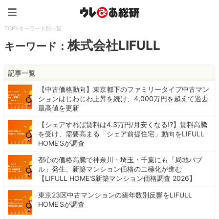
ウレぴあ総研（うれぴあ）
TOP
>
キーワード別一覧
株式会社LIFULL
キーワード：
記事一覧
【中古価格動向】東京都下のファミリータイプ中古マン
ションはじわじわ上昇を続け、4,000万円を超えて過去
最高値を更新
【シェアすれば賃料は4.3万円/月安くなる!?】賃料高騰
を受け、需要高まる「シェア前提住宅」動向をLIFULL
HOME’Sが調査
都心の価格高騰で神奈川・埼玉・千葉にも「局地バブ
ル」発生、新築マンション価格の二極化が進む
【LIFULL HOME'S新築マンション価格調査 2026】
東京23区中古マンションの築年数別反響をLIFULL
HOME'Sが調査