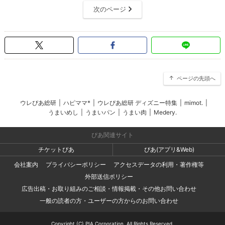
次のページ
ページの先頭へ
ウレぴあ総研
|
ハピママ*
|
ウレぴあ総研 ディズニー特集
|
mimot.
|
うまいめし
|
うまいパン
|
うまい肉
|
Medery.
ぴあ関連サイト
チケットぴあ
ぴあ(アプリ&Web)
会社案内
プライバシーポリシー
アクセスデータの利用・著作権等
外部送信ポリシー
広告出稿・お取り組みのご相談・情報掲載・その他お問い合わせ
一般の読者の方・ユーザーの方からのお問い合わせ
Copyright (C) PIA Corporation. All Rights Reserved.