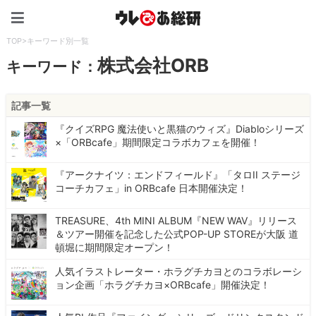
ウレぴあ総研（うれぴあ）
TOP
>
キーワード別一覧
株式会社ORB
キーワード：
記事一覧
『クイズRPG 魔法使いと黒猫のウィズ』Diabloシリーズ
×「ORBcafe」期間限定コラボカフェを開催！
『アークナイツ：エンドフィールド』「タロII ステージ
コーチカフェ」in ORBcafe 日本開催決定！
TREASURE、4th MINI ALBUM『NEW WAV』リリース
＆ツアー開催を記念した公式POP-UP STOREが大阪 道
頓堀に期間限定オープン！
人気イラストレーター・ホラグチカヨとのコラボレーシ
ョン企画「ホラグチカヨ×ORBcafe」開催決定！