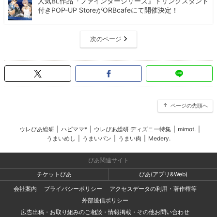
人気BL作品『ファインダーシリーズ』ドリンクスタンド
付きPOP-UP StoreがORBcafeにて開催決定！
次のページ
ページの先頭へ
ウレぴあ総研
|
ハピママ*
|
ウレぴあ総研 ディズニー特集
|
mimot.
|
うまいめし
|
うまいパン
|
うまい肉
|
Medery.
ぴあ関連サイト
チケットぴあ
ぴあ(アプリ&Web)
会社案内
プライバシーポリシー
アクセスデータの利用・著作権等
外部送信ポリシー
広告出稿・お取り組みのご相談・情報掲載・その他お問い合わせ