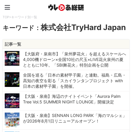
ウレぴあ総研（うれぴあ）
TOP
>
キーワード別一覧
株式会社TryHard Japan
キーワード：
記事一覧
【大阪府・泉南市】「泉州夢花火」を超えるスケールへ
4,000機ドローン×全国10社の尺玉×LIVE花火泉州の夏
とともに10年。「SBI舞花火」特別企画を公開
全国を巡る「日本の素材甲子園」と連動。福島・広島・
高知の夜空を彩る「スカイランタンプロジェクト with
日本の素材甲子園」を開催。
【大阪・泉南】海辺のナイトイベント「Aurora Palm
Tree Vol.5 SUMMER NIGHT LOUNGE」開催決定
【大阪・泉南】SENNAN LONG PARK「海のマルシェ」
が2026年8月1日リニューアルオープン！