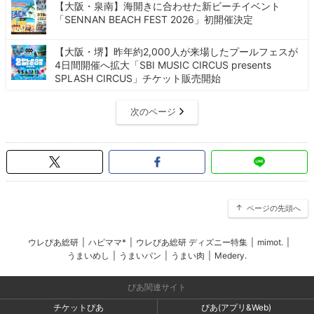
【大阪・泉南】海開きに合わせた新ビーチイベント
「SENNAN BEACH FEST 2026」初開催決定
【大阪・堺】昨年約2,000人が来場したプールフェスが
4日間開催へ拡大「SBI MUSIC CIRCUS presents
SPLASH CIRCUS」チケット販売開始
次のページ
ページの先頭へ
ウレぴあ総研
|
ハピママ*
|
ウレぴあ総研 ディズニー特集
|
mimot.
|
うまいめし
|
うまいパン
|
うまい肉
|
Medery.
ぴあ関連サイト
チケットぴあ
ぴあ(アプリ&Web)