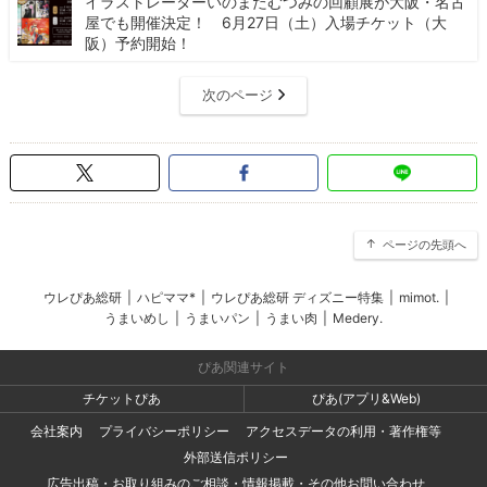
イラストレーターいのまたむつみの回顧展が大阪・名古
屋でも開催決定！ 6月27日（土）入場チケット（大
阪）予約開始！
次のページ
ページの先頭へ
ウレぴあ総研
|
ハピママ*
|
ウレぴあ総研 ディズニー特集
|
mimot.
|
うまいめし
|
うまいパン
|
うまい肉
|
Medery.
ぴあ関連サイト
チケットぴあ
ぴあ(アプリ&Web)
会社案内
プライバシーポリシー
アクセスデータの利用・著作権等
外部送信ポリシー
広告出稿・お取り組みのご相談・情報掲載・その他お問い合わせ