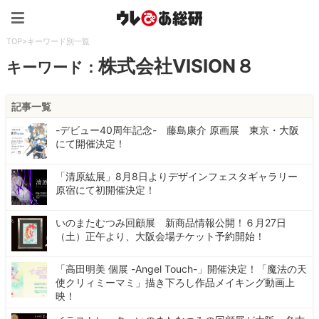
ウレぴあ総研（うれぴあ）
TOP
>
キーワード別一覧
株式会社VISION８
キーワード：
記事一覧
-デビュー40周年記念- 藤島康介 原画展 東京・大阪
にて開催決定！
「清原紘展」8月8日よりデザインフェスタギャラリー
原宿にて初開催決定！
いのまたむつみ回顧展 新商品情報公開！６月27日
（土）正午より、大阪会場チケット予約開始！
「高田明美 個展 -Angel Touch-」開催決定！「魔法の天
使クリィミーマミ」描き下ろし作品メイキング動画上
映！