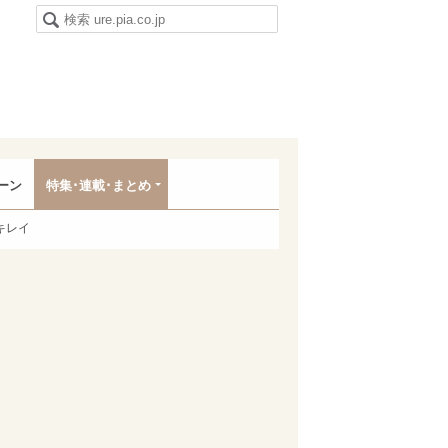
ーン
特集･連載･まとめ
キレイ