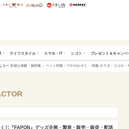
総研 ディズニー特集
mimot.
うまいめし
うまいパン
うまい肉
Medery.
ぴあ総研（うれぴあ）
愛
ライフスタイル
スマホ・IT
シゴト
プレゼント＆キャンペ
なる〜 至福な体験・旅特集
ペット特集：ウチのかぞく
特集 カラダ・ココロ・
CTOR
インくじ『FAPON』グッズ企画・製造・販売・販促・配送