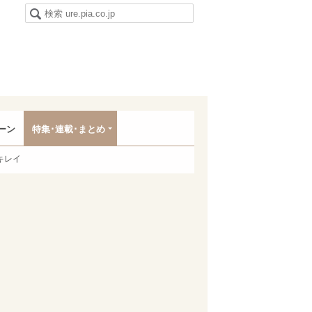
ーン
特集･連載･まとめ
キレイ