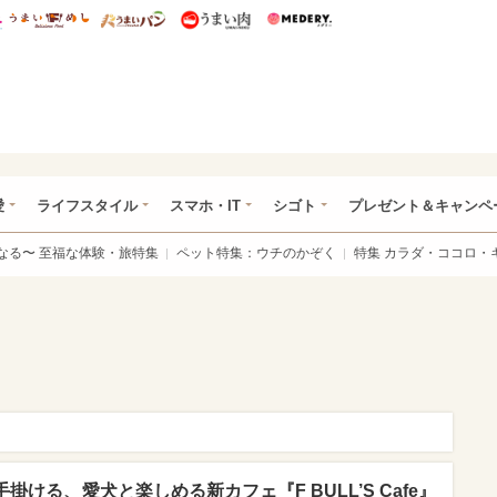
総研 ディズニー特集
mimot.
うまいめし
うまいパン
うまい肉
Medery.
ぴあ総研（うれぴあ）
愛
ライフスタイル
スマホ・IT
シゴト
プレゼント＆キャンペ
なる〜 至福な体験・旅特集
ペット特集：ウチのかぞく
特集 カラダ・ココロ・
掛ける、愛犬と楽しめる新カフェ『F BULL’S Cafe』