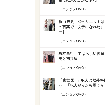
話で犯人が分かる系?」
（
エンタメOVO
）
桐山照史「ジュリエットは
の言葉で「女子になれた」 
ー】
（
エンタメOVO
）
坂本昌行「すばらしい後輩だ
史と初共演
（
エンタメOVO
）
「逃亡医F」犯人は脳外科
う」「犯人だったら震える
（
エンタメOVO
）