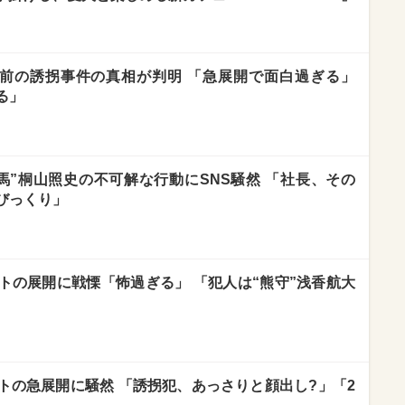
前の誘拐事件の真相が判明 「急展開で面白過ぎる」
る」
馬”桐山照史の不可解な行動にSNS騒然 「社長、その
びっくり」
トの展開に戦慄「怖過ぎる」 「犯人は“熊守”浅香航大
トの急展開に騒然 「誘拐犯、あっさりと顔出し?」「2