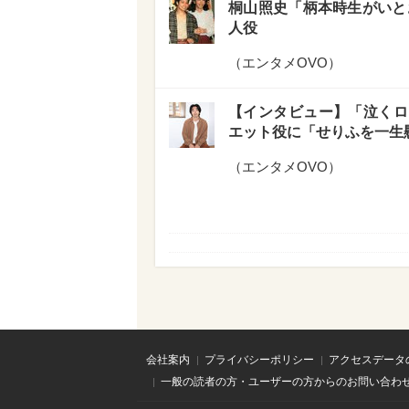
桐山照史「柄本時生がいと
人役
（
エンタメOVO
）
【インタビュー】「泣くロ
エット役に「せりふを一生
（
エンタメOVO
）
会社案内
プライバシーポリシー
アクセスデータ
一般の読者の方・ユーザーの方からのお問い合わ