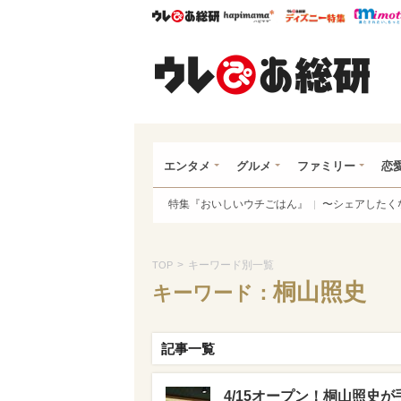
ウレぴあ総研
ハピママ*
ウレぴあ
ウレ
エンタメ
グルメ
ファミリー
恋
特集『おいしいウチごはん』
〜シェアしたく
>
キーワード別一覧
TOP
桐山照史
キーワード：
記事一覧
4/15オープン！桐山照史が手