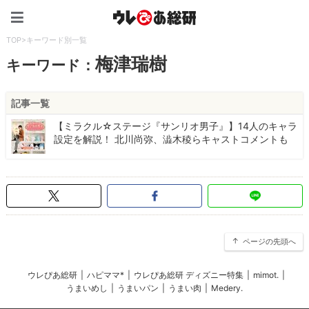
ウレぴあ総研（うれぴあ）
TOP
>
キーワード別一覧
梅津瑞樹
キーワード：
記事一覧
【ミラクル☆ステージ『サンリオ男子』】14人のキャラ
設定を解説！ 北川尚弥、澁木稜らキャストコメントも
ページの先頭へ
ウレぴあ総研
|
ハピママ*
|
ウレぴあ総研 ディズニー特集
|
mimot.
|
うまいめし
|
うまいパン
|
うまい肉
|
Medery.