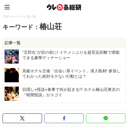
ウレぴあ総研（うれぴあ）
TOP
>
キーワード別一覧
椿山荘
キーワード：
記事一覧
“五郎丸”が目の前に! イケメンぶりを超至近距離で堪能
できる豪華ディナーショー
高級ホテル主催「出会い系イベント」潜入取材! 参加し
てわかった絶対モテない行動とは？
目隠し×怪談×食事で何が起きる!? ホテル椿山荘東京の
『暗闇怪談』がスゴイ