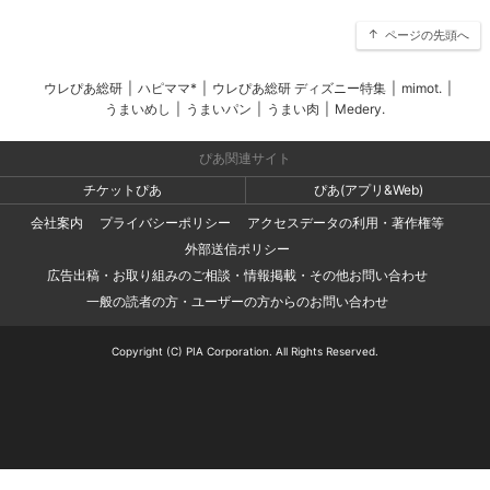
ページの先頭へ
ウレぴあ総研
|
ハピママ*
|
ウレぴあ総研 ディズニー特集
|
mimot.
|
うまいめし
|
うまいパン
|
うまい肉
|
Medery.
ぴあ関連サイト
チケットぴあ
ぴあ(アプリ&Web)
会社案内
プライバシーポリシー
アクセスデータの利用・著作権等
外部送信ポリシー
広告出稿・お取り組みのご相談・情報掲載・その他お問い合わせ
一般の読者の方・ユーザーの方からのお問い合わせ
Copyright (C) PIA Corporation. All Rights Reserved.