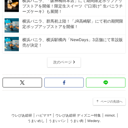
横浜バニラ、「阪神梅田本店」にて期間限定ポップアッ
プストアを開催！限定生スイーツ《"口溶け" 生バニラチ
ーズケーキ》も展開！
横浜バニラ、群馬初上陸！「JR高崎駅」にて初の期間限
定ポップアップストアを開催！
横浜バニラ、横浜駅構内「NewDays」3店舗にて常設販
売が決定！
次のページ
ページの先頭へ
ウレぴあ総研
|
ハピママ*
|
ウレぴあ総研 ディズニー特集
|
mimot.
|
うまいめし
|
うまいパン
|
うまい肉
|
Medery.