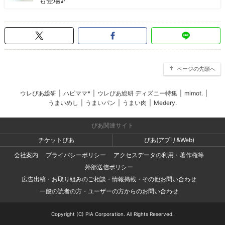
も登場♪
ページの先頭へ
ウレぴあ総研
|
ハピママ*
|
ウレぴあ総研 ディズニー特集
|
mimot.
|
うまいめし
|
うまいパン
|
うまい肉
|
Medery.
ぴあ関連サイト
チケットぴあ
ぴあ(アプリ&Web)
会社案内
プライバシーポリシー
アクセスデータの利用・著作権等
外部送信ポリシー
広告出稿・お取り組みのご相談・情報掲載・その他お問い合わせ
一般の読者の方・ユーザーの方からのお問い合わせ
Copyright (C) PIA Corporation. All Rights Reserved.