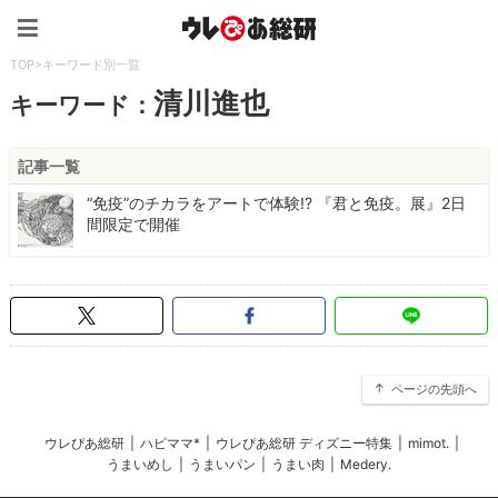
ウレぴあ総研（うれぴあ）
TOP
>
キーワード別一覧
清川進也
キーワード：
記事一覧
“免疫”のチカラをアートで体験!? 『君と免疫。展』2日
間限定で開催
ページの先頭へ
ウレぴあ総研
|
ハピママ*
|
ウレぴあ総研 ディズニー特集
|
mimot.
|
うまいめし
|
うまいパン
|
うまい肉
|
Medery.