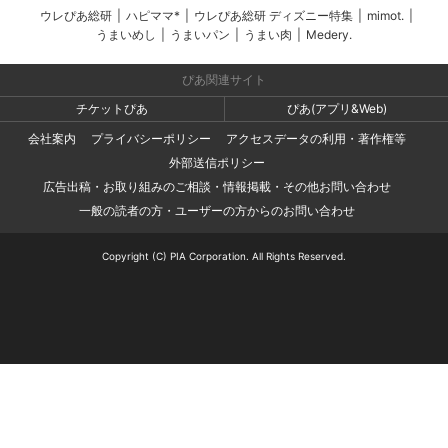
ウレぴあ総研
|
ハピママ*
|
ウレぴあ総研 ディズニー特集
|
mimot.
|
うまいめし
|
うまいパン
|
うまい肉
|
Medery.
ぴあ関連サイト
チケットぴあ
ぴあ(アプリ&Web)
会社案内
プライバシーポリシー
アクセスデータの利用・著作権等
外部送信ポリシー
広告出稿・お取り組みのご相談・情報掲載・その他お問い合わせ
一般の読者の方・ユーザーの方からのお問い合わせ
Copyright (C) PIA Corporation. All Rights Reserved.