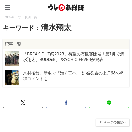
ウレぴあ総研（うれぴあ）
TOP
>
キーワード別一覧
清水翔太
キーワード：
記事一覧
「BREAK OUT祭2023」待望の有観客開催！第1弾で清
水翔太、BUDDiiS、PSYCHIC FEVERが発表
木村拓哉、新車で「海方面へ」 妊娠発表の上戸彩へ祝
福コメントも
ページの先頭へ