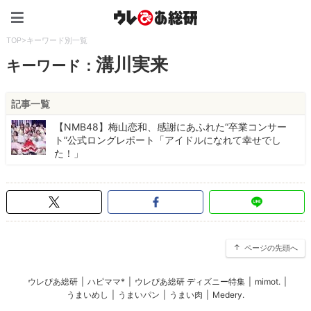
ウレぴあ総研（うれぴあ）
TOP
>
キーワード別一覧
溝川実来
キーワード：
記事一覧
【NMB48】梅山恋和、感謝にあふれた“卒業コンサー
ト”公式ロングレポート「アイドルになれて幸せでし
た！」
ページの先頭へ
ウレぴあ総研
|
ハピママ*
|
ウレぴあ総研 ディズニー特集
|
mimot.
|
うまいめし
|
うまいパン
|
うまい肉
|
Medery.