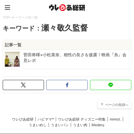
ウレぴあ総研（うれぴあ）
TOP
>
キーワード別一覧
瀬々敬久監督
キーワード：
記事一覧
菅田将暉×小松菜奈、相性の良さを披露！映画『糸』会
見レポ
ページの先頭へ
ウレぴあ総研
|
ハピママ*
|
ウレぴあ総研 ディズニー特集
|
mimot.
|
うまいめし
|
うまいパン
|
うまい肉
|
Medery.