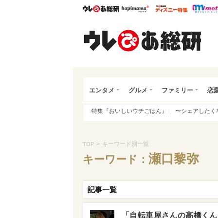
ウレぴあ総研
ハピママ*
ウレぴあ
ウレ
エンタメ
グルメ
ファミリー
恋
特集『おいしいウチごはん』
〜シェアしたく
>
キーワード別一覧
TOP
瀬口黎弥
キーワード：
記事一覧
「自転車屋さんの高橋くん