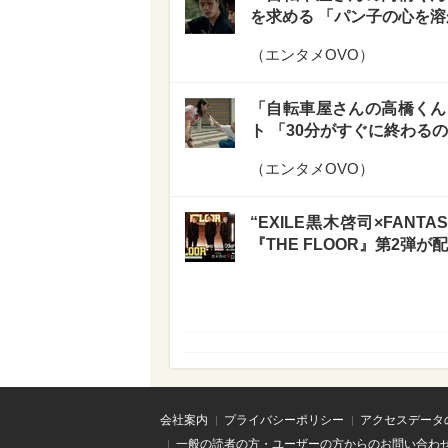
を求める 「パン子の心を
（
エンタメOVO
）
「自転車屋さんの高橋くん
ト 「30分がすぐに終わる
（
エンタメOVO
）
“EXILE黒木啓司×FAN
『THE FLOOR』第2弾が
会社案内
プライバシーポリシー
アクセスデータ
一般の読者の方・ユーザーの方からのお問い合わ