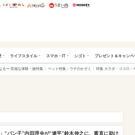
総研 ディズニー特集
mimot.
うまいめし
うまいパン
うまい肉
Medery.
ぴあ総研（うれぴあ）
愛
ライフスタイル
スマホ・IT
シゴト
プレゼント＆キャンペ
なる〜 至福な体験・旅特集
ペット特集：ウチのかぞく
特集 カラダ・ココロ・
」“パン子”内田理央が“遼平”鈴木伸之に、素直に助け