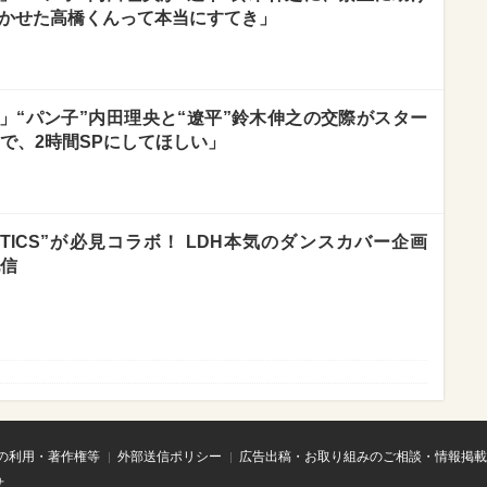
溶かせた高橋くんって本当にすてき」
」“パン子”内田理央と“遼平”鈴木伸之の交際がスター
ので、2時間SPにしてほしい」
TASTICS”が必見コラボ！ LDH本気のダンスカバー企画
配信
の利用・著作権等
外部送信ポリシー
広告出稿・お取り組みのご相談・情報掲載
せ