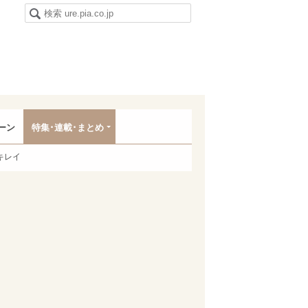
ーン
特集･連載･まとめ
キレイ